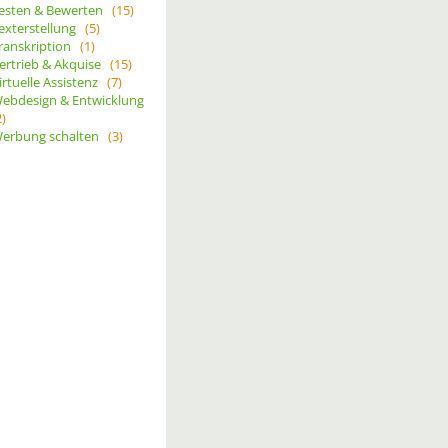
esten & Bewerten
(15)
exterstellung
(5)
ranskription
(1)
ertrieb & Akquise
(15)
irtuelle Assistenz
(7)
ebdesign & Entwicklung
2)
erbung schalten
(3)