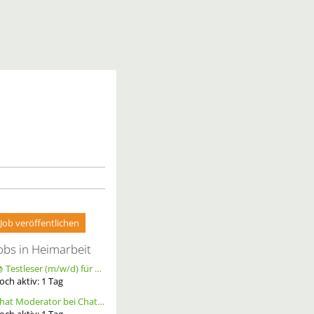
Job veröffentlichen
obs in Heimarbeit
📚 Testleser (m/w/d) für Bücher gesucht – langfristige Zusammenarbeit
och aktiv:
1
Tag
Chat Moderator bei Chatoria (m/w/d) – Remote
och aktiv:
1
Tag