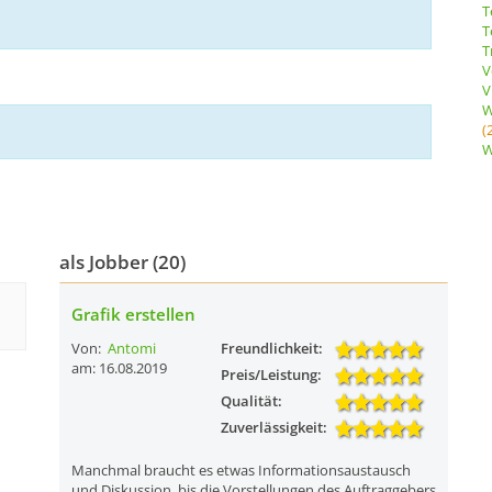
T
T
T
V
V
W
(
W
als Jobber (20)
Grafik erstellen
Von:
Antomi
Freundlichkeit:
am: 16.08.2019
Preis/Leistung:
Qualität:
Zuverlässigkeit:
Manchmal braucht es etwas Informationsaustausch
und Diskussion, bis die Vorstellungen des Auftraggebers