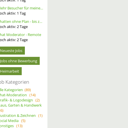
Mehr Besucher für meine Homepage. Alternative Werbung.
och aktiv:
1
Tag
Chatten ohne Plan - bis zu 20 Ct. pro Out – ortsunabhängig - wöchentliche Auszahlung
och aktiv:
2
Tage
hat Moderator - Remote
och aktiv:
2
Tage
Neueste Jobs
Jobs ohne Bewerbung
Heimarbeit
ob Kategorien
lle Kategorien
(89)
hat-Moderation
(14)
rafik- & Logodesign
(2)
aus, Garten & Handwerk
(6)
llustration & Zeichnen
(1)
ocial Media
(5)
onstiges
(13)