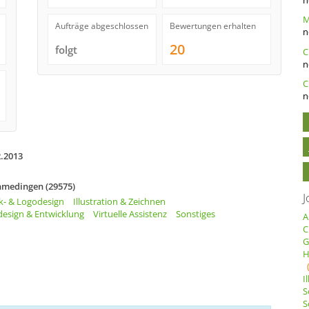
Aufträge abgeschlossen
Bewertungen erhalten
n
20
folgt
n
C
n
2.2013
nmedingen (29575)
J
k- & Logodesign
Illustration & Zeichnen
esign & Entwicklung
Virtuelle Assistenz
Sonstiges
A
C
G
H
I
S
S