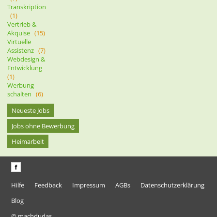
Transkription
(1)
Vertrieb &
Akquise
(15)
Virtuelle
Assistenz
(7)
Webdesign &
Entwicklung
(1)
Werbung
schalten
(6)
Neueste Jobs
Jobs ohne Bewerbung
Heimarbeit
Hilfe
Feedback
Impressum
AGBs
Datenschutzerklärung
Blog
© machdudas