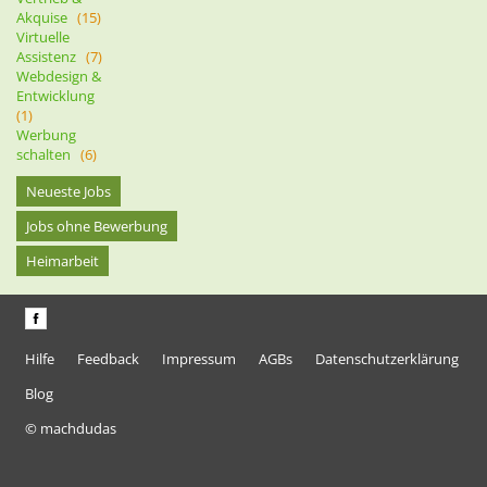
Akquise
(15)
Virtuelle
Assistenz
(7)
Webdesign &
Entwicklung
(1)
Werbung
schalten
(6)
Neueste Jobs
Jobs ohne Bewerbung
Heimarbeit
Hilfe
Feedback
Impressum
AGBs
Datenschutzerklärung
Blog
© machdudas