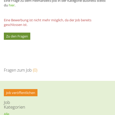
Eine Frage zu dem Heimarbeits-Job in der Kategorie Business stellst
du
hier
.
Eine Bewerbung ist nicht mehr möglich, da der Job bereits
geschlossen ist.
Zu den Fragen
Fragen zum Job
(0)
Job veröffentlichen
Job
Kategorien
Alle