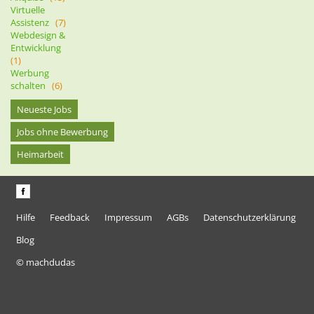
Virtuelle
Assistenz
(7)
Webdesign &
Entwicklung
(1)
Werbung
schalten
(6)
Neueste Jobs
Jobs ohne Bewerbung
Heimarbeit
Hilfe
Feedback
Impressum
AGBs
Datenschutzerklärung
Blog
© machdudas