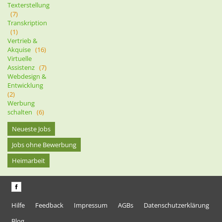
Texterstellung
(7)
Transkription
(1)
Vertrieb &
Akquise
(16)
Virtuelle
Assistenz
(7)
Webdesign &
Entwicklung
(2)
Werbung
schalten
(6)
Neueste Jobs
Jobs ohne Bewerbung
Heimarbeit
Hilfe
Feedback
Impressum
AGBs
Datenschutzerklärung
Blog