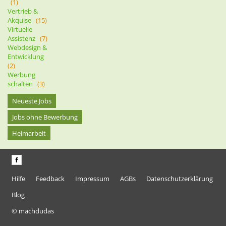
(1)
Vertrieb &
Akquise
(15)
Virtuelle
Assistenz
(7)
Webdesign &
Entwicklung
(2)
Werbung
schalten
(3)
Neueste Jobs
Jobs ohne Bewerbung
Heimarbeit
Hilfe
Feedback
Impressum
AGBs
Datenschutzerklärung
Blog
© machdudas