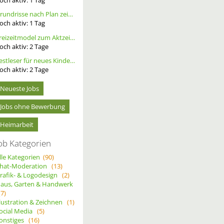
Grundrisse nach Plan zeichnen
och aktiv:
1
Tag
Freizeitmodel zum Aktzeichnen/- Fotografie gesucht, tfp
och aktiv:
2
Tage
Testleser für neues Kinderbuch gesucht
och aktiv:
2
Tage
Neueste Jobs
Jobs ohne Bewerbung
Heimarbeit
ob Kategorien
lle Kategorien
(90)
hat-Moderation
(13)
rafik- & Logodesign
(2)
aus, Garten & Handwerk
(7)
llustration & Zeichnen
(1)
ocial Media
(5)
onstiges
(16)