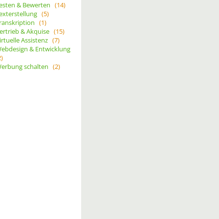
esten & Bewerten
(14)
exterstellung
(5)
ranskription
(1)
ertrieb & Akquise
(15)
irtuelle Assistenz
(7)
ebdesign & Entwicklung
2)
erbung schalten
(2)