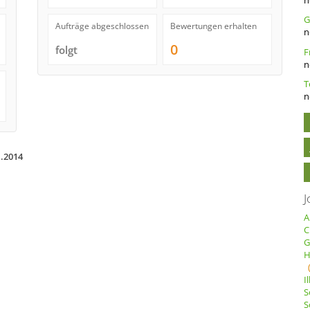
Aufträge abgeschlossen
Bewertungen erhalten
n
0
folgt
n
n
1.2014
J
A
C
G
H
I
S
S