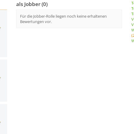
T
als Jobber (0)
T
T
Für die Jobber-Rolle liegen noch keine erhaltenen
V
Bewertungen vor.
V
W
(
W