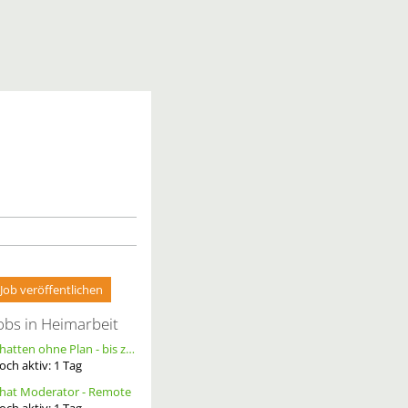
Job veröffentlichen
obs in Heimarbeit
Chatten ohne Plan - bis zu 20 Ct. pro Out – ortsunabhängig - wöchentliche Auszahlung
och aktiv:
1
Tag
hat Moderator - Remote
och aktiv:
1
Tag