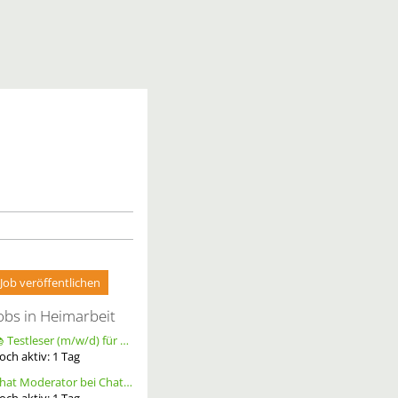
Job veröffentlichen
obs in Heimarbeit
📚 Testleser (m/w/d) für Bücher gesucht – langfristige Zusammenarbeit
och aktiv:
1
Tag
Chat Moderator bei Chatoria (m/w/d) – Remote
och aktiv:
1
Tag