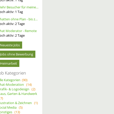
Mehr Besucher für meine Homepage. Alternative Werbung.
och aktiv:
1
Tag
Chatten ohne Plan - bis zu 20 Ct. pro Out – ortsunabhängig - wöchentliche Auszahlung
och aktiv:
2
Tage
hat Moderator - Remote
och aktiv:
2
Tage
Neueste Jobs
Jobs ohne Bewerbung
Heimarbeit
ob Kategorien
lle Kategorien
(90)
hat-Moderation
(14)
rafik- & Logodesign
(2)
aus, Garten & Handwerk
(7)
llustration & Zeichnen
(1)
ocial Media
(5)
onstiges
(13)