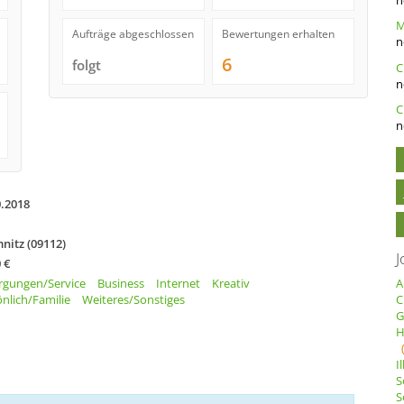
Aufträge abgeschlossen
Bewertungen erhalten
n
6
folgt
n
C
n
0.2018
nitz (09112)
J
 €
rgungen/Service
Business
Internet
Kreativ
A
nlich/Familie
Weiteres/Sonstiges
C
G
H
I
S
S