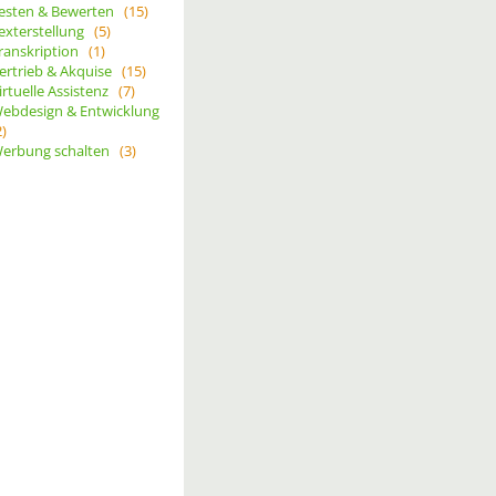
esten & Bewerten
(15)
exterstellung
(5)
ranskription
(1)
ertrieb & Akquise
(15)
irtuelle Assistenz
(7)
ebdesign & Entwicklung
2)
erbung schalten
(3)