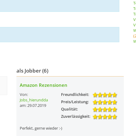
T
T
T
V
V
W
(
W
als Jobber (6)
Amazon Rezensionen
Von:
Freundlichkeit:
Jobs_hierundda
Preis/Leistung:
am: 29.07.2019
Qualität:
Zuverlässigkeit:
Perfekt, gerne wieder :-)