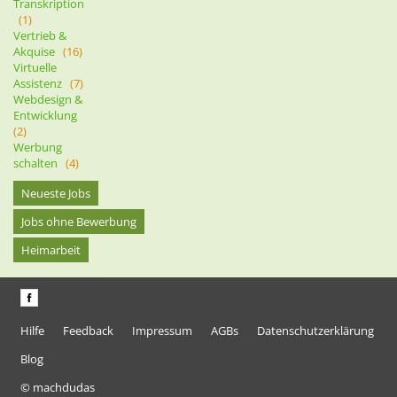
Transkription
(1)
Vertrieb &
Akquise
(16)
Virtuelle
Assistenz
(7)
Webdesign &
Entwicklung
(2)
Werbung
schalten
(4)
Neueste Jobs
Jobs ohne Bewerbung
Heimarbeit
Hilfe
Feedback
Impressum
AGBs
Datenschutzerklärung
Blog
© machdudas