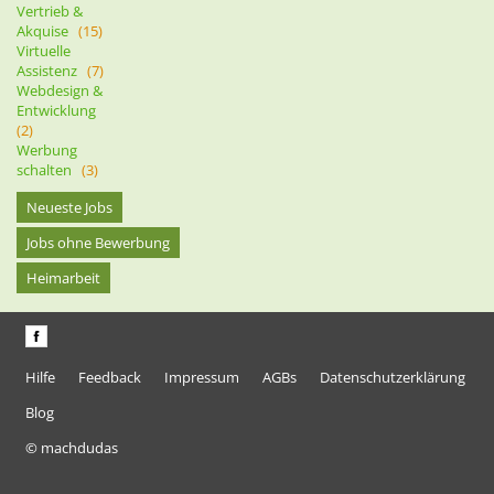
Vertrieb &
Akquise
(15)
Virtuelle
Assistenz
(7)
Webdesign &
Entwicklung
(2)
Werbung
schalten
(3)
Neueste Jobs
Jobs ohne Bewerbung
Heimarbeit
Hilfe
Feedback
Impressum
AGBs
Datenschutzerklärung
Blog
© machdudas