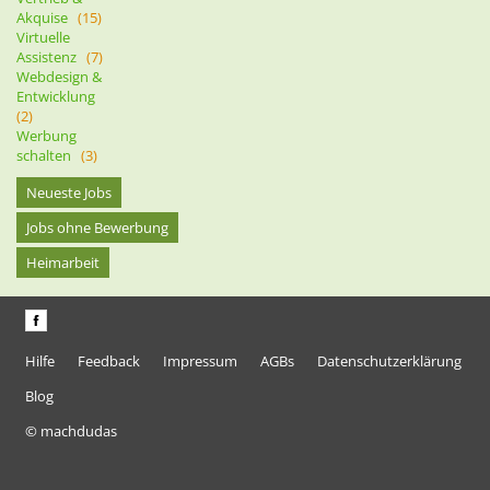
Akquise
(15)
Virtuelle
Assistenz
(7)
Webdesign &
Entwicklung
(2)
Werbung
schalten
(3)
Neueste Jobs
Jobs ohne Bewerbung
Heimarbeit
Hilfe
Feedback
Impressum
AGBs
Datenschutzerklärung
Blog
© machdudas