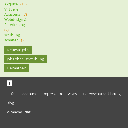
Akquise
(15)
Virtuelle
Assistenz
(7)
Webdesign &
Entwicklung
(2)
Werbung
schalten
(3)
Neueste Jobs
Jobs ohne Bewerbung
Heimarbeit
Hilfe
Feedback
Impressum
AGBs
Datenschutzerklärung
Blog
© machdudas