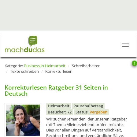
Toggle
naviga
!
Kategorie:
Business in Heimarbeit
Schreibarbeiten
Texte schreiben
Korrekturlesen
Korrekturlesen Ratgeber 31 Seiten in
Deutsch
Heimarbeit
Pauschalbetrag
Besucher: 72
Status:
Vergeben
Wir suchen Jemanden, der unseren Ratgeber
mit Thema Alleinerziehend prüfen möchte.
Dies vor allen Dingen auf Verständlichkeit,
Rechtsschreibung und verständliche Sätze.