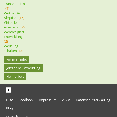
Transkription
(1)
Vertrieb &
Akquise
(15)
Virtuelle
Assistenz
(7)
Webdesign &
Entwicklung
(2)
Werbung
schalten
(3)
Neueste Jobs
Jobs ohne Bewerbung
Heimarbeit
Hilfe
Feedback
Impressum
AGBs
Datenschutzerklärung
Blog
© machdudas