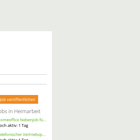
Job veröffentlichen
obs in Heimarbeit
Homeoffice Nebenjob für Datenerfassung & Terminmanagement – 100 % Remote als Freelancer m/w/d
och aktiv:
1
Tag
Telefonischer Vertriebspartner
och aktiv:
1
Tag