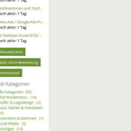
Testleserinnen und Testleser für neues Buch gesucht
och aktiv:
1
Tag
Meta Ads / Google Ads Profi (m/w/d)
och aktiv:
1
Tag
📚 Testleser (m/w/d) für Bücher gesucht – langfristige Zusammenarbeit
och aktiv:
1
Tag
Neueste Jobs
Jobs ohne Bewerbung
Heimarbeit
ob Kategorien
lle Kategorien
(93)
hat-Moderation
(14)
rafik- & Logodesign
(2)
aus, Garten & Handwerk
(6)
llustration & Zeichnen
(1)
ocial Media
(5)
onstiges
(14)