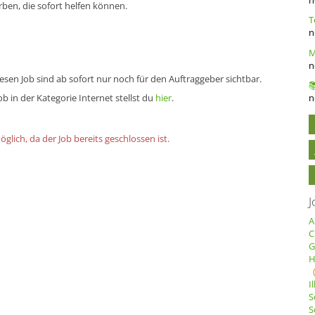
erben, die sofort helfen können.
n
n
sen Job sind ab sofort nur noch für den Auftraggeber sichtbar.
b in der Kategorie Internet stellst du
hier
.
n
lich, da der Job bereits geschlossen ist.
J
A
C
G
H
I
S
S