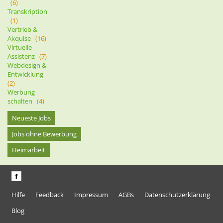
(6)
Transkription
(1)
Vertrieb &
Akquise
(16)
Virtuelle
Assistenz
(7)
Webdesign &
Entwicklung
(2)
Werbung
schalten
(4)
Neueste Jobs
Jobs ohne Bewerbung
Heimarbeit
Hilfe
Feedback
Impressum
AGBs
Datenschutzerklärung
Blog