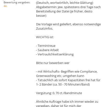
Bewertung vergeben:
(Deutsch, wortwörtlich, leichte Glättung)
44
Abgabetermin: jew. spätestens drei Tage nach
Bereitstellung der Datei (je früher, desto
besser)
Die Vorlage wird geliefert, ebenso notwendige
Zusatzinfos.
WICHTIG ist:
- Termintreue
- Saubere Arbeit
- Vertraulichkeitserklärung
Bitte nur bewerben wer
- mit Wirtschafts- Begriffen wie Compliance,
Greenwashing etc. umgehen kann
- Tatsächlich ab sofort Kapazitäten frei hat für
1- 2 Bänder (ca. 50 - 70 Minuten/Band)
Vergütung: 0, 70 ct./Bandminute
Ähnliche Auftrage habe ich immer wieder zu
vergeben, daher ist für mich der