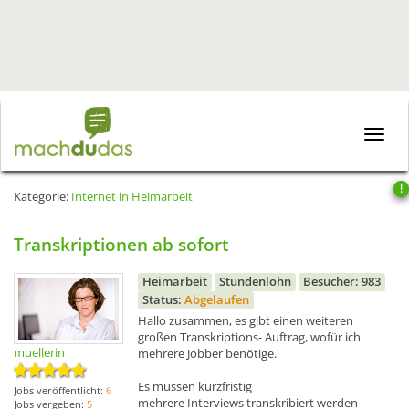
Toggle
naviga
!
Kategorie:
Internet in Heimarbeit
Transkriptionen ab sofort
Heimarbeit
Stundenlohn
Besucher: 983
Status:
Abgelaufen
Hallo zusammen, es gibt einen weiteren
großen Transkriptions- Auftrag, wofür ich
muellerin
mehrere Jobber benötige.
Es müssen kurzfristig
Jobs veröffentlicht:
6
mehrere Interviews transkribiert werden
Jobs vergeben:
5