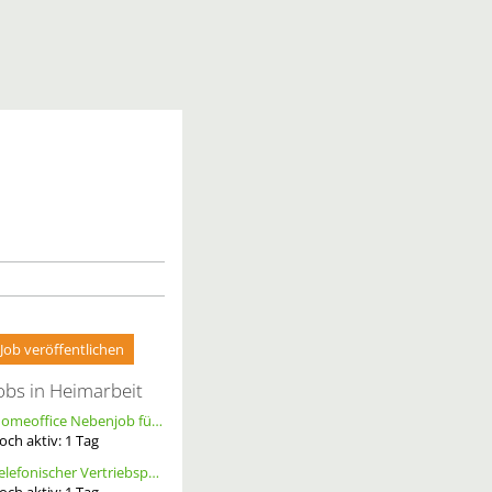
Job veröffentlichen
obs in Heimarbeit
Homeoffice Nebenjob für Datenerfassung & Terminmanagement – 100 % Remote als Freelancer m/w/d
och aktiv:
1
Tag
Telefonischer Vertriebspartner
och aktiv:
1
Tag