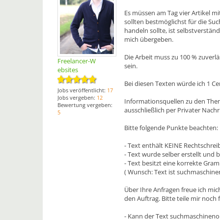
Es müssen am Tag vier Artikel m
sollten bestmöglichst für die Suc
handeln sollte, ist selbstverstän
mich übergeben.
Die Arbeit muss zu 100 % zuverlä
Freelancer-W
sein.
ebsites
Bei diesen Texten würde ich 1 Ce
Jobs veröffentlicht:
17
Jobs vergeben:
12
Informationsquellen zu den The
Bewertung vergeben:
ausschließlich per Privater Nachr
5
Bitte folgende Punkte beachten:
- Text enthält KEINE Rechtschrei
- Text wurde selber erstellt und b
- Text besitzt eine korrekte Gra
( Wunsch: Text ist suchmaschinen
Über Ihre Anfragen freue ich mi
den Auftrag. Bitte teile mir noch
- Kann der Text suchmaschinenop