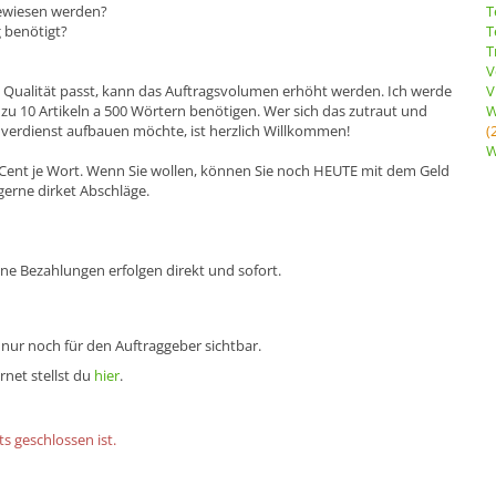
ewiesen werden?
T
g benötigt?
T
T
V
e Qualität passt, kann das Auftragsvolumen erhöht werden. Ich werde
V
s zu 10 Artikeln a 500 Wörtern benötigen. Wer sich das zutraut und
W
 verdienst aufbauen möchte, ist herzlich Willkommen!
(
W
Cent je Wort. Wenn Sie wollen, können Sie noch HEUTE mit dem Geld
gerne dirket Abschläge.
ne Bezahlungen erfolgen direkt und sofort.
 nur noch für den Auftraggeber sichtbar.
rnet stellst du
hier
.
s geschlossen ist.