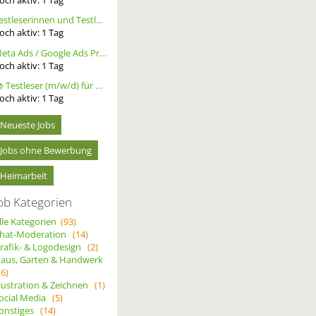
Testleserinnen und Testleser für neues Buch gesucht
och aktiv:
1
Tag
Meta Ads / Google Ads Profi (m/w/d)
och aktiv:
1
Tag
📚 Testleser (m/w/d) für Bücher gesucht – langfristige Zusammenarbeit
och aktiv:
1
Tag
Neueste Jobs
Jobs ohne Bewerbung
Heimarbeit
ob Kategorien
lle Kategorien
(93)
hat-Moderation
(14)
rafik- & Logodesign
(2)
aus, Garten & Handwerk
(6)
llustration & Zeichnen
(1)
ocial Media
(5)
onstiges
(14)