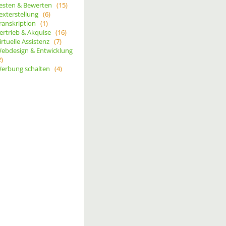
esten & Bewerten
(15)
exterstellung
(6)
ranskription
(1)
ertrieb & Akquise
(16)
irtuelle Assistenz
(7)
ebdesign & Entwicklung
2)
erbung schalten
(4)