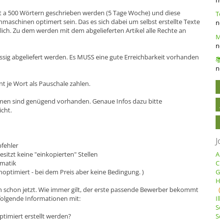
it a 500 Wörtern geschrieben werden (5 Tage Woche) und diese
hmaschinen optimert sein. Das es sich dabei um selbst erstellte Texte
n
dlich. Zu dem werden mit dem abgelieferten Artikel alle Rechte an
n
ssig abgeliefert werden. Es MUSS eine gute Erreichbarkeit vorhanden
n
nt je Wort als Pauschale zahlen.
men sind genügend vorhanden. Genaue Infos dazu bitte
icht.
J
bfehler
esitzt keine "einkopierten" Stellen
A
mmatik
C
optimiert - bei dem Preis aber keine Bedingung. )
G
H
ch schon jetzt. Wie immer gilt, der erste passende Bewerber bekommt
 folgende Informationen mit:
I
S
timiert erstellt werden?
S