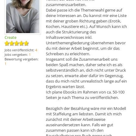
zusammenzuarbeiten.
Dabei passe ich die Themenwahl gerne auf
deine Interessen an. Du kannst mir eine Liste
mit deiner groben Richtung geben (Erotik,
Kochen, Haustiere etc.). Auf Wunsch kann ich
auch die Strukturierung des
Create
Inhaltsverzeichnisses inkl.
Unterthemengliederung übernehmen bevor
du mit deiner Arbeit beginnst, um dir das
Jobs veröffentlicht:
4
Schreiben zu erleichtern.
Jobs vergeben:
1
Insgesamt soll die Zusammenarbeit uns
Bewertung vergeben:
1
beiden Spaß machen, daher sehe ich es als
selbstverständlich an, dich nicht unter Druck
zu setzen, erwarte aber dafür im Gegenzug,
dass du mich nicht unrealistisch lange auf ein
Ergebnis warten lässt.
Ich plane Ebooks im Rahmen von ca. 50-100
Seiten je nach Thema zu veröffentlichen.
Bezüglich der Bezahlung wäre mir ein Modell
mit Staffelung am liebsten. Damit ich mich
zunächst mit deiner Arbeitsweise
auseinandersetzen kann. Falls wir gut
zusammen passen kann ich den
Pauschalbetrag pro Buch gerne nach