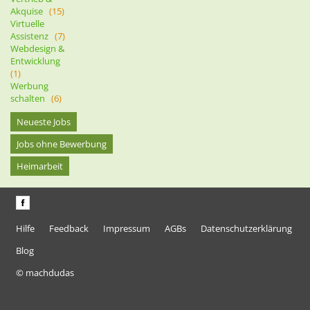
Akquise
(15)
Virtuelle
Assistenz
(7)
Webdesign &
Entwicklung
(1)
Werbung
schalten
(6)
Neueste Jobs
Jobs ohne Bewerbung
Heimarbeit
Hilfe
Feedback
Impressum
AGBs
Datenschutzerklärung
Blog
© machdudas