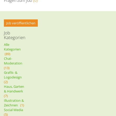
Fragen zum Job
(0)
Job veröffentlichen
Job
Kategorien
Alle
Kategorien
(89)
Chat-
Moderation
(13)
Grafik- &
Logodesign
(2)
Haus, Garten
& Handwerk
(7)
Illustration &
Zeichnen
(1)
Social Media
(5)