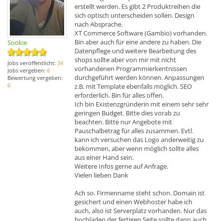
erstellt werden. Es gibt 2 Produktreihen die
sich optisch unterscheiden sollen. Design
nach Absprache.
XT Commerce Software (Gambio) vorhanden.
Bin aber auch für eine andere zu haben. Die
Sookie
Datenpflege und weitere Bearbeitung des
shops sollte aber von mir mit nicht
Jobs veröffentlicht:
34
vorhandenen Programmierkentnissen
Jobs vergeben:
6
durchgeführt werden können. Anpassungen
Bewertung vergeben:
6
z.B. mit Template ebenfalls möglich. SEO
erforderlich. Bin für alles offen.
Ich bin Existenzgründerin mit einem sehr sehr
geringen Budget. Bitte dies vorab zu
beachten. Bitte nur Angebote mit
Pauschalbetrag für alles zusammen. Evtl.
kann ich versuchen das Logo anderweitig zu
bekommen, aber wenn möglich sollte alles
aus einer Hand sein.
Weitere Infos gerne auf Anfrage.
Vielen lieben Dank
Ach so. Firmenname steht schon. Domain ist
gesichert und einen Webhoster habe ich
auch, also ist Serverplatz vorhanden. Nur das
hochladen der fertigen Seite sollte dann auch