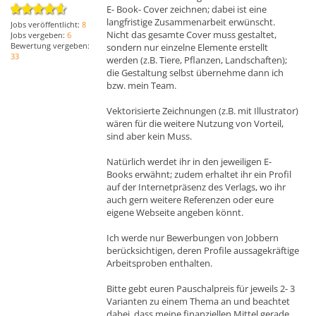
E- Book- Cover zeichnen; dabei ist eine
langfristige Zusammenarbeit erwünscht.
Jobs veröffentlicht:
8
Nicht das gesamte Cover muss gestaltet,
Jobs vergeben:
6
Bewertung vergeben:
sondern nur einzelne Elemente erstellt
33
werden (z.B. Tiere, Pflanzen, Landschaften);
die Gestaltung selbst übernehme dann ich
bzw. mein Team.
Vektorisierte Zeichnungen (z.B. mit Illustrator)
wären für die weitere Nutzung von Vorteil,
sind aber kein Muss.
Natürlich werdet ihr in den jeweiligen E-
Books erwähnt; zudem erhaltet ihr ein Profil
auf der Internetpräsenz des Verlags, wo ihr
auch gern weitere Referenzen oder eure
eigene Webseite angeben könnt.
Ich werde nur Bewerbungen von Jobbern
berücksichtigen, deren Profile aussagekräftige
Arbeitsproben enthalten.
Bitte gebt euren Pauschalpreis für jeweils 2- 3
Varianten zu einem Thema an und beachtet
dabei, dass meine finanziellen Mittel gerade