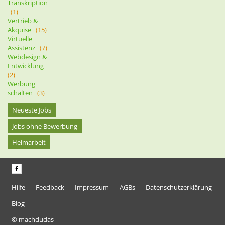
Transkription
(1)
Vertrieb &
Akquise
(15)
Virtuelle
Assistenz
(7)
Webdesign &
Entwicklung
(2)
Werbung
schalten
(3)
Neueste Jobs
Jobs ohne Bewerbung
Heimarbeit
Hilfe
Feedback
Impressum
AGBs
Datenschutzerklärung
Blog
© machdudas