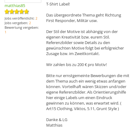
T-Shirt Label!
matthias85
Das übergeordnete Thema geht Richtung
Jobs veröffentlicht:
2
First Responder, Militär usw.
Jobs vergeben:
2
Bewertung vergeben:
Der Stil der Motive ist abhängig von der
1
eigenen Kreativität bzw. eurem Stil.
Referenzbilder sowie Details zu den
gewünschten Motive folgt bei erfolgreicher
Zusage bzw. im Zweitkontakt.
Wir zahlen bis zu 200 € pro Motiv!
Bitte nur ernstgemeinte Bewerbungen die mit
dem Thema auch ein wenig etwas anfangen
können. Vorteilhaft wären Skizzen und/oder
eigene Referenzbilder. Als Orientierungshilfe
hier einige Labels um einen Eindruck
gewinnen zu können, was erwartet wird. (
Art15 Clothing, Viktos, 5.11, Grunt Style )
Danke & LG
Matthias