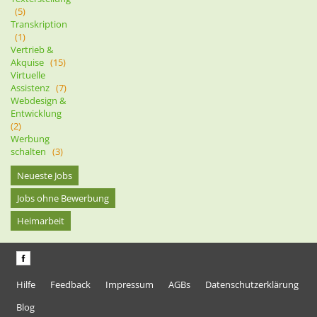
(5)
Transkription
(1)
Vertrieb &
Akquise
(15)
Virtuelle
Assistenz
(7)
Webdesign &
Entwicklung
(2)
Werbung
schalten
(3)
Neueste Jobs
Jobs ohne Bewerbung
Heimarbeit
Hilfe
Feedback
Impressum
AGBs
Datenschutzerklärung
Blog