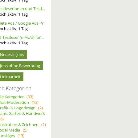
Testleserinnen und Testleser für neues Buch gesucht
och aktiv:
1
Tag
Meta Ads / Google Ads Profi (m/w/d)
och aktiv:
1
Tag
📚 Testleser (m/w/d) für Bücher gesucht – langfristige Zusammenarbeit
och aktiv:
1
Tag
Neueste Jobs
Jobs ohne Bewerbung
Heimarbeit
ob Kategorien
lle Kategorien
(93)
hat-Moderation
(13)
rafik- & Logodesign
(2)
aus, Garten & Handwerk
(6)
llustration & Zeichnen
(1)
ocial Media
(5)
onstiges
(13)