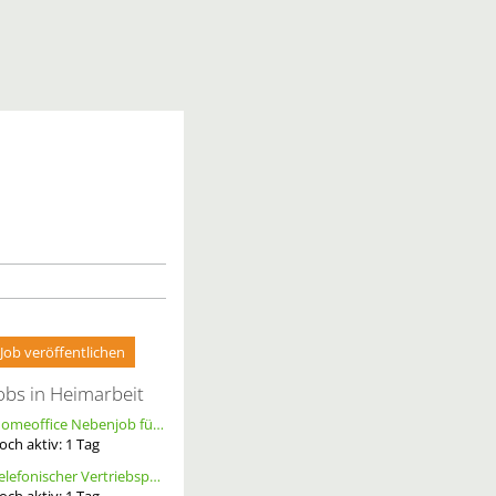
Job veröffentlichen
obs in Heimarbeit
Homeoffice Nebenjob für Datenerfassung & Terminmanagement – 100 % Remote als Freelancer m/w/d
och aktiv:
1
Tag
Telefonischer Vertriebspartner
och aktiv:
1
Tag