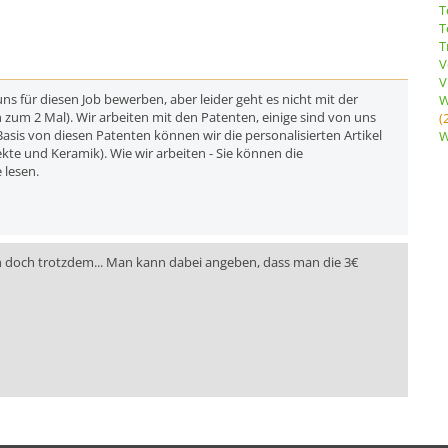
T
T
T
V
V
s für diesen Job bewerben, aber leider geht es nicht mit der
W
 zum 2 Mal). Wir arbeiten mit den Patenten, einige sind von uns
(
Basis von diesen Patenten können wir die personalisierten Artikel
W
kte und Keramik). Wie wir arbeiten - Sie können die
 lesen.
 doch trotzdem... Man kann dabei angeben, dass man die 3€