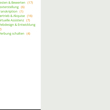
esten & Bewerten
(17)
exterstellung
(6)
ranskription
(1)
ertrieb & Akquise
(16)
irtuelle Assistenz
(7)
ebdesign & Entwicklung
2)
erbung schalten
(4)