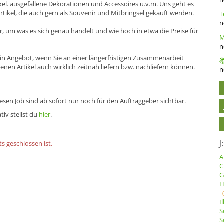
ikel. ausgefallene Dekorationen und Accessoires u.v.m. Uns geht es
tikel, die auch gern als Souvenir und Mitbringsel gekauft werden.
n
, um was es sich genau handelt und wie hoch in etwa die Preise für
n
ein Angebot, wenn Sie an einer längerfristigen Zusammenarbeit
enen Artikel auch wirklich zeitnah liefern bzw. nachliefern können.
n
sen Job sind ab sofort nur noch für den Auftraggeber sichtbar.
tiv stellst du
hier
.
J
s geschlossen ist.
A
C
G
H
I
S
S