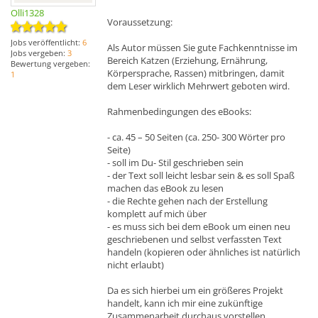
Olli1328
Voraussetzung:
Jobs veröffentlicht:
6
Als Autor müssen Sie gute Fachkenntnisse im
Jobs vergeben:
3
Bereich Katzen (Erziehung, Ernährung,
Bewertung vergeben:
Körpersprache, Rassen) mitbringen, damit
1
dem Leser wirklich Mehrwert geboten wird.
Rahmenbedingungen des eBooks:
- ca. 45 – 50 Seiten (ca. 250- 300 Wörter pro
Seite)
- soll im Du- Stil geschrieben sein
- der Text soll leicht lesbar sein & es soll Spaß
machen das eBook zu lesen
- die Rechte gehen nach der Erstellung
komplett auf mich über
- es muss sich bei dem eBook um einen neu
geschriebenen und selbst verfassten Text
handeln (kopieren oder ähnliches ist natürlich
nicht erlaubt)
Da es sich hierbei um ein größeres Projekt
handelt, kann ich mir eine zukünftige
Zusammenarbeit durchaus vorstellen.