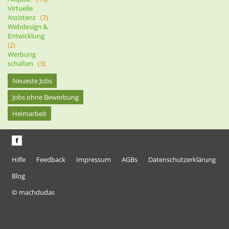
Virtuelle
Assistenz
(7)
Webdesign &
Entwicklung
(2)
Werbung
schalten
(3)
Neueste Jobs
Jobs ohne Bewerbung
Heimarbeit
Hilfe
Feedback
Impressum
AGBs
Datenschutzerklärung
Blog
© machdudas