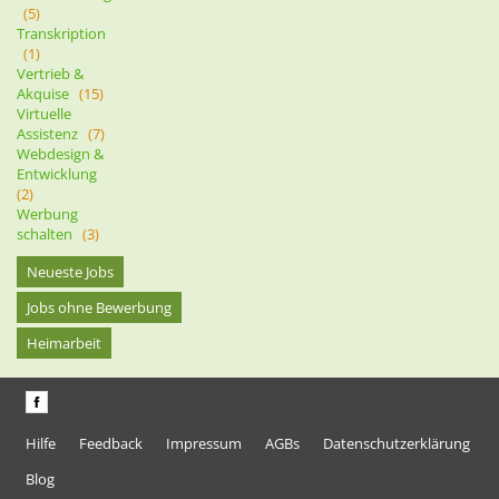
(5)
Transkription
(1)
Vertrieb &
Akquise
(15)
Virtuelle
Assistenz
(7)
Webdesign &
Entwicklung
(2)
Werbung
schalten
(3)
Neueste Jobs
Jobs ohne Bewerbung
Heimarbeit
Hilfe
Feedback
Impressum
AGBs
Datenschutzerklärung
Blog