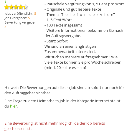
al
- Pauschale Vergütung von 1, 5 Cent pro Wort
- Originale und gut lesbare Texte
Jobs veröffentlicht:
8
- Thema ''T- e- l- e- f- o- n- s- e- r- v- i- c- e''
Jobs vergeben:
5
- 1, 5 Cent/Wort
Bewertung vergeben:
- 100 Texte insgesamt
5
- Weitere Informationen bekommen Sie nach
der Auftragsvergabe.
- Start: Sofort
Wir sind an einer langfristigen
Zusammenarbeit interessiert.
Wir suchen mehrere Auftragnehmer!!! Wie
viele Texte können Sie pro Woche schreiben
(mind. 20 sollte es sein)?
Hinweis: Die Bewerbungen auf diesen Job sind ab sofort nur noch für
den Auftraggeber sichtbar.
Eine Frage zu dem Heimarbeits-Job in der Kategorie Internet stellst
du
hier
.
Eine Bewerbung ist nicht mehr möglich, da der Job bereits
geschlossen ist.