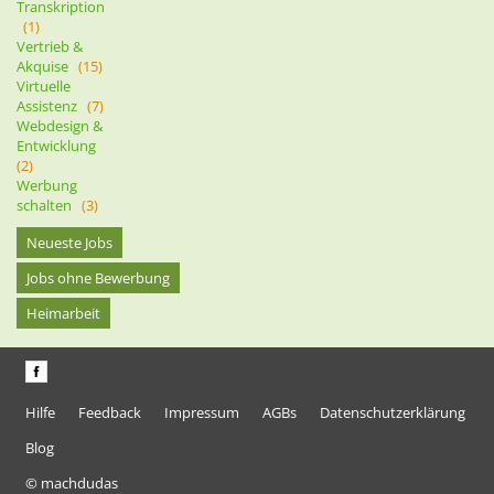
Transkription
(1)
Vertrieb &
Akquise
(15)
Virtuelle
Assistenz
(7)
Webdesign &
Entwicklung
(2)
Werbung
schalten
(3)
Neueste Jobs
Jobs ohne Bewerbung
Heimarbeit
Hilfe
Feedback
Impressum
AGBs
Datenschutzerklärung
Blog
© machdudas