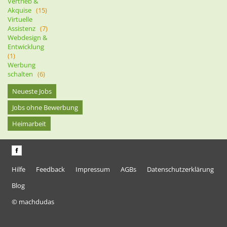
Vertrieb &
Akquise
(15)
Virtuelle
Assistenz
(7)
Webdesign &
Entwicklung
(1)
Werbung
schalten
(6)
Neueste Jobs
Jobs ohne Bewerbung
Heimarbeit
Hilfe
Feedback
Impressum
AGBs
Datenschutzerklärung
Blog
© machdudas