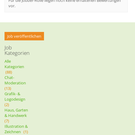
Für die Jobber-Rolle liegen noch keine erhaltenen Bewertungen
vor.
Job veröffentlichen
Job
Kategorien
Alle
Kategorien
(88)
Chat-
Moderation
(13)
Grafik- &
Logodesign
(2)
Haus, Garten
& Handwerk
(7)
Illustration &
Zeichnen
(1)