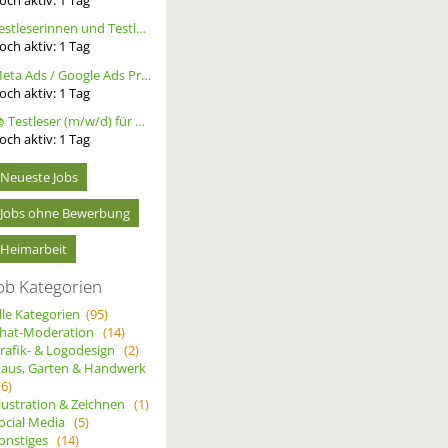
Testleserinnen und Testleser für neues Buch gesucht
och aktiv:
1
Tag
Meta Ads / Google Ads Profi (m/w/d)
och aktiv:
1
Tag
📚 Testleser (m/w/d) für Bücher gesucht – langfristige Zusammenarbeit
och aktiv:
1
Tag
Neueste Jobs
Jobs ohne Bewerbung
Heimarbeit
ob Kategorien
lle Kategorien
(95)
hat-Moderation
(14)
rafik- & Logodesign
(2)
aus, Garten & Handwerk
(6)
llustration & Zeichnen
(1)
ocial Media
(5)
onstiges
(14)