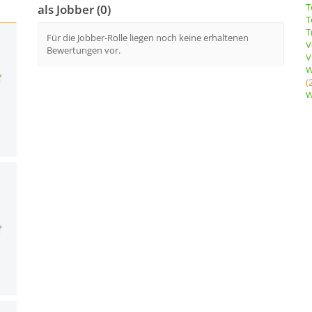
T
als Jobber (0)
T
T
Für die Jobber-Rolle liegen noch keine erhaltenen
V
Bewertungen vor.
V
W
(
W