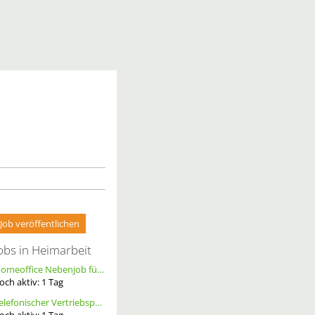
Job veröffentlichen
obs in Heimarbeit
Homeoffice Nebenjob für Datenerfassung & Terminmanagement – 100 % Remote als Freelancer m/w/d
och aktiv:
1
Tag
Telefonischer Vertriebspartner
och aktiv:
1
Tag