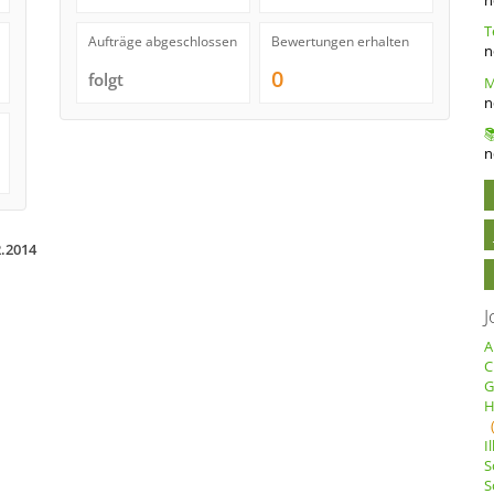
Aufträge abgeschlossen
Bewertungen erhalten
n
0
folgt
n
n
2.2014
J
A
C
G
H
I
S
S