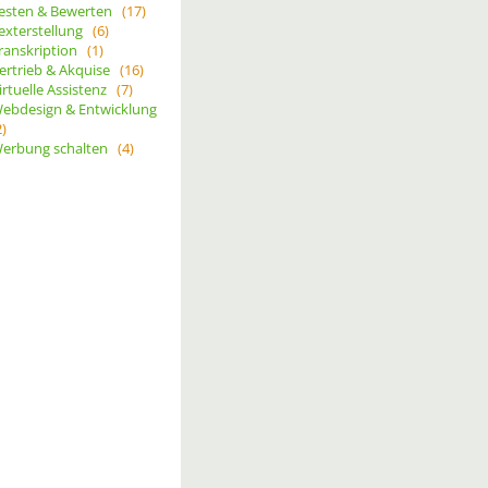
esten & Bewerten
(17)
exterstellung
(6)
ranskription
(1)
ertrieb & Akquise
(16)
irtuelle Assistenz
(7)
ebdesign & Entwicklung
2)
erbung schalten
(4)