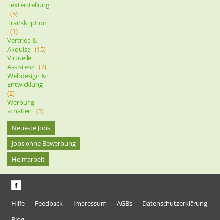
Texterstellung
(5)
Transkription
(1)
Vertrieb &
Akquise
(15)
Virtuelle
Assistenz
(7)
Webdesign &
Entwicklung
(2)
Werbung
schalten
(3)
Neueste Jobs
Jobs ohne Bewerbung
Heimarbeit
Hilfe
Feedback
Impressum
AGBs
Datenschutzerklärung
Blog