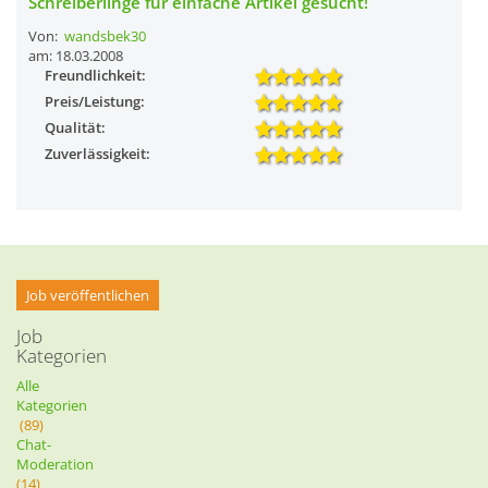
Schreiberlinge für einfache Artikel gesucht!
Von:
wandsbek30
am: 18.03.2008
Freundlichkeit:
Preis/Leistung:
Qualität:
Zuverlässigkeit:
Job veröffentlichen
Job
Kategorien
Alle
Kategorien
(89)
Chat-
Moderation
(14)