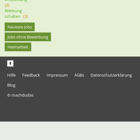
(2)
Werbung
schalten
(3)
Neueste Jobs
Jobs ohne Bewerbung
Heimarbeit
Hilfe
Feedback
Impressum
AGBs
Datenschutzerklärung
Blog
© machdudas