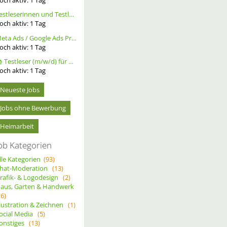
Testleserinnen und Testleser für neues Buch gesucht
och aktiv:
1
Tag
Meta Ads / Google Ads Profi (m/w/d)
och aktiv:
1
Tag
📚 Testleser (m/w/d) für Bücher gesucht – langfristige Zusammenarbeit
och aktiv:
1
Tag
Neueste Jobs
Jobs ohne Bewerbung
Heimarbeit
ob Kategorien
lle Kategorien
(93)
hat-Moderation
(13)
rafik- & Logodesign
(2)
aus, Garten & Handwerk
(6)
llustration & Zeichnen
(1)
ocial Media
(5)
onstiges
(13)