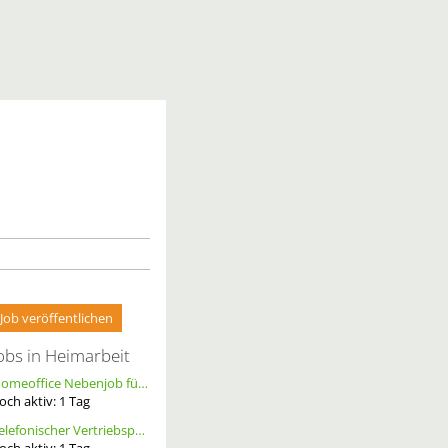
Job veröffentlichen
obs in Heimarbeit
Homeoffice Nebenjob für Datenerfassung & Terminmanagement – 100 % Remote als Freelancer m/w/d
och aktiv:
1
Tag
Telefonischer Vertriebspartner
och aktiv:
1
Tag