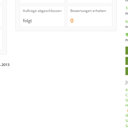
Aufträge abgeschlossen
Bewertungen erhalten
n
0
folgt
n
n
4.2013
J
A
C
G
H
I
S
S