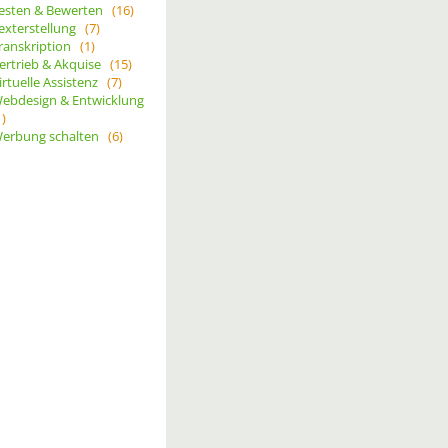
esten & Bewerten
(16)
exterstellung
(7)
ranskription
(1)
ertrieb & Akquise
(15)
irtuelle Assistenz
(7)
ebdesign & Entwicklung
1)
erbung schalten
(6)