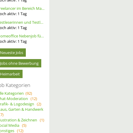
Freelancer im Bereich Marketing
och aktiv:
1
Tag
Testleserinnen und Testleser für neues Buch gesucht
och aktiv:
1
Tag
Homeoffice Nebenjob für Datenerfassung & Terminmanagement – 100 % Remote als Freelancer m/w/d
och aktiv:
1
Tag
Neueste Jobs
Jobs ohne Bewerbung
Heimarbeit
ob Kategorien
lle Kategorien
(92)
hat-Moderation
(12)
rafik- & Logodesign
(2)
aus, Garten & Handwerk
(7)
llustration & Zeichnen
(1)
ocial Media
(5)
onstiges
(12)