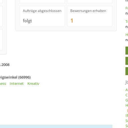
Aufträge abgeschlossen
Bewertungen erhalten
n
1
folgt
n
n
2.2008
igswinkel (66996)
J
ness
Internet
Kreativ
A
C
G
H
I
S
S