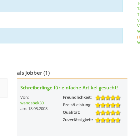
T
T
T
V
V
W
(
W
als Jobber (1)
Schreiberlinge für einfache Artikel gesucht!
Von:
Freundlichkeit:
wandsbek30
Preis/Leistung:
am: 18.03.2008
Qualität:
Zuverlässigkeit: