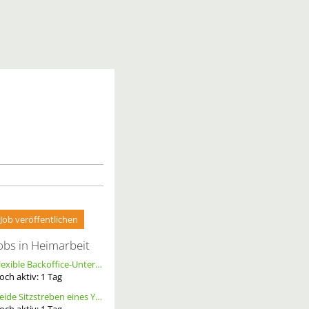
Job veröffentlichen
obs in Heimarbeit
Flexible Backoffice-Unterstützung im Homeoffice (m/w/d)
och aktiv:
1
Tag
Beide Sitzstreben eines YT Capra cf pro race ersetzen, Größe S, Carbon, Schwarz
och aktiv:
1
Tag