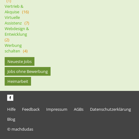
(1)
Vertrieb &
Akquise
(16)
Virtuelle
Assistenz
(7)
Webdesign &
Entwicklung
(2)
Werbung
schalten
(4)
Neueste Jobs
Jobs ohne Bewerbung
Heimarbeit
Hilfe
Feedback
Impressum
AGBs
Datenschutzerklärung
Blog
© machdudas