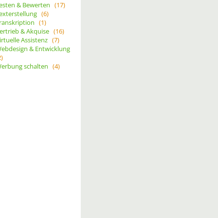
esten & Bewerten
(17)
exterstellung
(6)
ranskription
(1)
ertrieb & Akquise
(16)
irtuelle Assistenz
(7)
ebdesign & Entwicklung
2)
erbung schalten
(4)