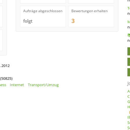
Aufträge abgeschlossen
Bewertungen erhalten
n
3
folgt
n
n
1.2012
(50825)
J
ness
Internet
Transport/Umzug
A
C
G
H
I
S
S