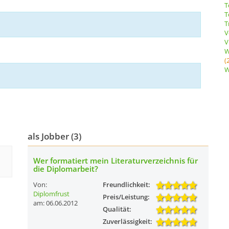
T
T
T
V
V
W
(
W
als Jobber (3)
Wer formatiert mein Literaturverzeichnis für
die Diplomarbeit?
Von:
Freundlichkeit:
Diplomfrust
Preis/Leistung:
am: 06.06.2012
Qualität:
Zuverlässigkeit: