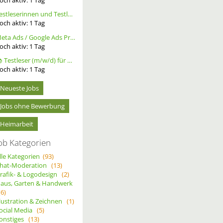
Testleserinnen und Testleser für neues Buch gesucht
och aktiv:
1
Tag
Meta Ads / Google Ads Profi (m/w/d)
och aktiv:
1
Tag
📚 Testleser (m/w/d) für Bücher gesucht – langfristige Zusammenarbeit
och aktiv:
1
Tag
Neueste Jobs
Jobs ohne Bewerbung
Heimarbeit
ob Kategorien
lle Kategorien
(93)
hat-Moderation
(13)
rafik- & Logodesign
(2)
aus, Garten & Handwerk
(6)
llustration & Zeichnen
(1)
ocial Media
(5)
onstiges
(13)