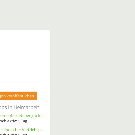
Job veröffentlichen
obs in Heimarbeit
Homeoffice Nebenjob für Datenerfassung & Terminmanagement – 100 % Remote als Freelancer m/w/d
och aktiv:
1
Tag
Telefonischer Vertriebspartner
och aktiv:
1
Tag