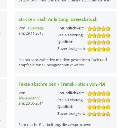
Unglaublich nett und bemüht, denkt auch mit! Danke!
Stricken nach Anleitung: Dreieckstuch
Von:
rubysaga
Freundlichkeit:
am: 29.11.2015
Preis/Leistung:
Qualität:
Zuverlässigkeit:
Ich bin sehr zufrieden mit dem gestrickten Tuch und
empfehle Nina uneingeschränkt weiter.
Texte abschreiben / Transkription von PDF
Von:
Freundlichkeit:
Alexander72
Preis/Leistung:
am: 20.06.2014
Qualität:
Zuverlässigkeit:
e
Sehr rasche Bearbeitung, die versprochene