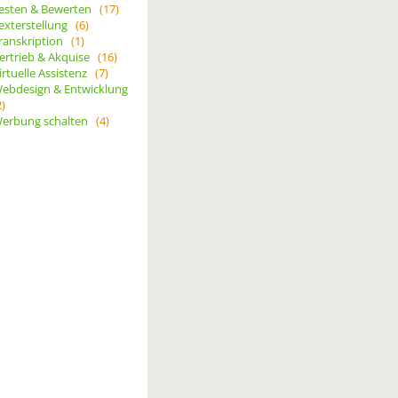
esten & Bewerten
(17)
exterstellung
(6)
ranskription
(1)
ertrieb & Akquise
(16)
irtuelle Assistenz
(7)
ebdesign & Entwicklung
2)
erbung schalten
(4)