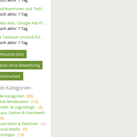
Testleserinnen und Testleser für neues Buch gesucht
och aktiv:
1
Tag
Meta Ads / Google Ads Profi (m/w/d)
och aktiv:
1
Tag
📚 Testleser (m/w/d) für Bücher gesucht – langfristige Zusammenarbeit
och aktiv:
1
Tag
Neueste Jobs
Jobs ohne Bewerbung
Heimarbeit
ob Kategorien
lle Kategorien
(93)
hat-Moderation
(13)
rafik- & Logodesign
(2)
aus, Garten & Handwerk
(6)
llustration & Zeichnen
(1)
ocial Media
(5)
onstiges
(13)