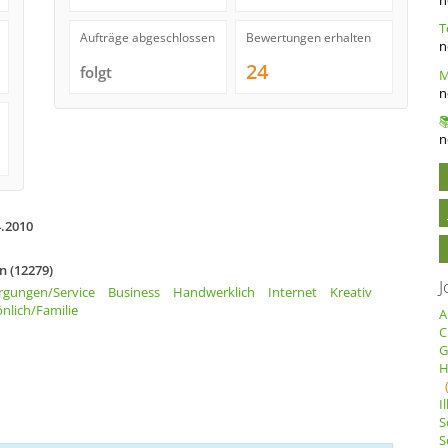
Aufträge abgeschlossen
Bewertungen erhalten
n
24
folgt
n
n
4.2010
n (12279)
J
rgungen/Service
Business
Handwerklich
Internet
Kreativ
nlich/Familie
A
C
G
H
I
S
S