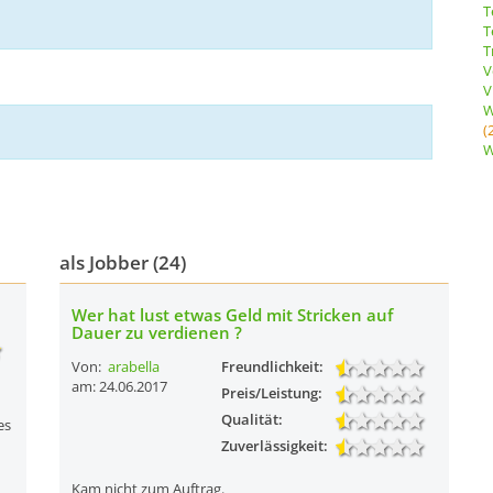
T
T
T
V
V
W
(
W
als Jobber (24)
Wer hat lust etwas Geld mit Stricken auf
Dauer zu verdienen ?
Von:
arabella
Freundlichkeit:
am: 24.06.2017
Preis/Leistung:
Qualität:
es
Zuverlässigkeit:
Kam nicht zum Auftrag.