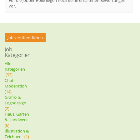
Für die Jobber-Rolle liegen noch keine erhaltenen Bewertungen
vor.
Job veröffentlichen
Job
Kategorien
Alle
Kategorien
(93)
Chat-
Moderation
(14)
Grafik- &
Logodesign
(2)
Haus, Garten
& Handwerk
(6)
Illustration &
Zeichnen
(1)