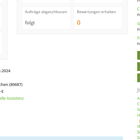
C
Aufträge abgeschlossen
Bewertungen erhalten
n
0
folgt
n
n
0.2024
hen (80687)
J
 €
elle Assistenz
A
C
G
H
I
S
S