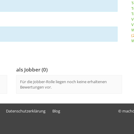
T
T
T
V
V
W
(
W
als Jobber (0)
Für die Jobber-Rolle liegen noch keine erhaltenen
Bewertungen vor.
Datenschutzerklärung
Blog
© mach