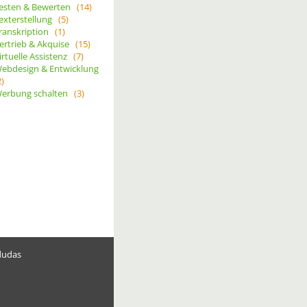
esten & Bewerten
(14)
exterstellung
(5)
ranskription
(1)
ertrieb & Akquise
(15)
irtuelle Assistenz
(7)
ebdesign & Entwicklung
2)
erbung schalten
(3)
dudas