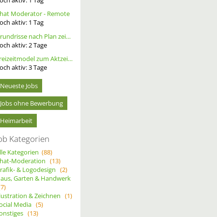
hat Moderator - Remote
och aktiv:
1
Tag
Grundrisse nach Plan zeichnen
och aktiv:
2
Tage
Freizeitmodel zum Aktzeichnen/- Fotografie gesucht, tfp
och aktiv:
3
Tage
Neueste Jobs
Jobs ohne Bewerbung
Heimarbeit
ob Kategorien
lle Kategorien
(88)
hat-Moderation
(13)
rafik- & Logodesign
(2)
aus, Garten & Handwerk
(7)
llustration & Zeichnen
(1)
ocial Media
(5)
onstiges
(13)