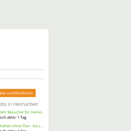
Job veröffentlichen
obs in Heimarbeit
Mehr Besucher für meine Homepage. Alternative Werbung.
och aktiv:
1
Tag
Chatten ohne Plan - bis zu 20 Ct. pro Out – ortsunabhängig - wöchentliche Auszahlung
och aktiv:
1
Tag