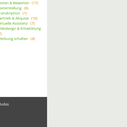
esten & Bewerten
(17)
exterstellung
(6)
ranskription
(1)
ertrieb & Akquise
(16)
irtuelle Assistenz
(7)
ebdesign & Entwicklung
2)
erbung schalten
(4)
dudas