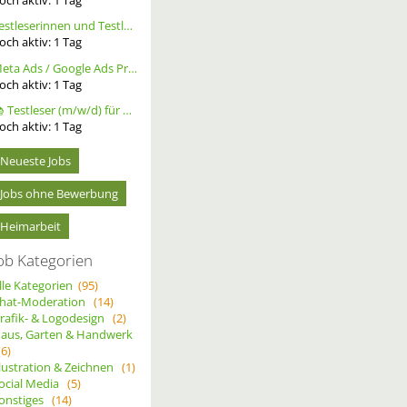
Testleserinnen und Testleser für neues Buch gesucht
och aktiv:
1
Tag
Meta Ads / Google Ads Profi (m/w/d)
och aktiv:
1
Tag
📚 Testleser (m/w/d) für Bücher gesucht – langfristige Zusammenarbeit
och aktiv:
1
Tag
Neueste Jobs
Jobs ohne Bewerbung
Heimarbeit
ob Kategorien
lle Kategorien
(95)
hat-Moderation
(14)
rafik- & Logodesign
(2)
aus, Garten & Handwerk
(6)
llustration & Zeichnen
(1)
ocial Media
(5)
onstiges
(14)