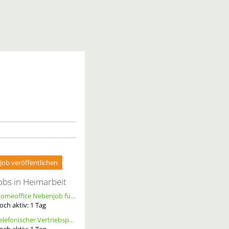
Job veröffentlichen
obs in Heimarbeit
Homeoffice Nebenjob für Datenerfassung & Terminmanagement – 100 % Remote als Freelancer m/w/d
och aktiv:
1
Tag
Telefonischer Vertriebspartner
och aktiv:
1
Tag