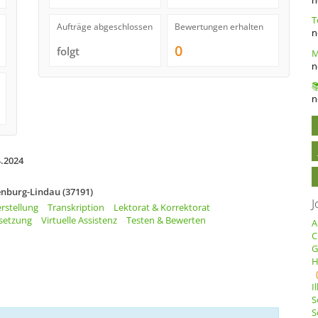
Aufträge abgeschlossen
Bewertungen erhalten
n
0
folgt
n
n
4.2024
enburg-Lindau (37191)
J
rstellung
Transkription
Lektorat & Korrektorat
setzung
Virtuelle Assistenz
Testen & Bewerten
A
C
G
H
I
S
S