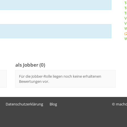
T
T
T
V
V
W
(
W
als Jobber (0)
Für die Jobber-Rolle liegen noch keine erhaltenen
Bewertungen vor.
Datenschutzerklärung
Blog
© mach