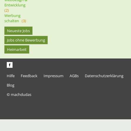
Entwicklung
(2)
Werbung
schalten
(3)
Neueste Jobs
Jobs ohne Bewerbung
Heimarbeit
Hilfe
Feedback
Impressum
AGBs
Datenschutzerklärung
Blog
© machdudas