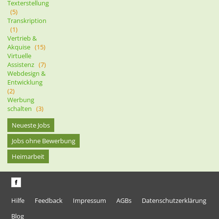
Texterstellung
(5)
Transkription
(1)
Vertrieb &
Akquise
(15)
Virtuelle
Assistenz
(7)
Webdesign &
Entwicklung
(2)
Werbung
schalten
(3)
Neueste Jobs
Jobs ohne Bewerbung
Heimarbeit
Hilfe
Feedback
Impressum
AGBs
Datenschutzerklärung
Blog