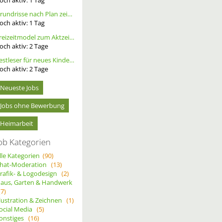
Grundrisse nach Plan zeichnen
och aktiv:
1
Tag
Freizeitmodel zum Aktzeichnen/- Fotografie gesucht, tfp
och aktiv:
2
Tage
Testleser für neues Kinderbuch gesucht
och aktiv:
2
Tage
Neueste Jobs
Jobs ohne Bewerbung
Heimarbeit
ob Kategorien
lle Kategorien
(90)
hat-Moderation
(13)
rafik- & Logodesign
(2)
aus, Garten & Handwerk
(7)
llustration & Zeichnen
(1)
ocial Media
(5)
onstiges
(16)