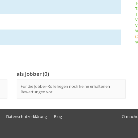
T
T
T
V
V
W
(
W
als Jobber (0)
Für die Jobber-Rolle liegen noch keine erhaltenen
Bewertungen vor.
Datenschutzerklärung
Blog
© mach