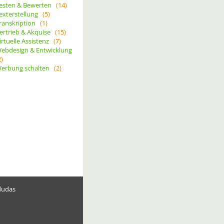
esten & Bewerten
(14)
exterstellung
(5)
ranskription
(1)
ertrieb & Akquise
(15)
irtuelle Assistenz
(7)
ebdesign & Entwicklung
2)
erbung schalten
(2)
dudas