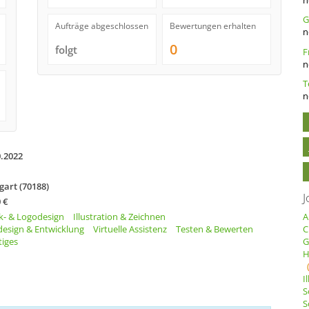
Aufträge abgeschlossen
Bewertungen erhalten
n
0
folgt
n
n
0.2022
gart (70188)
J
 €
k- & Logodesign
Illustration & Zeichnen
A
esign & Entwicklung
Virtuelle Assistenz
Testen & Bewerten
C
tiges
G
H
I
S
S