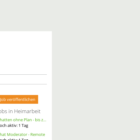
Job veröffentlichen
obs in Heimarbeit
Chatten ohne Plan - bis zu 20 Ct. pro Out – ortsunabhängig - wöchentliche Auszahlung
och aktiv:
1
Tag
hat Moderator - Remote
och aktiv:
1
Tag