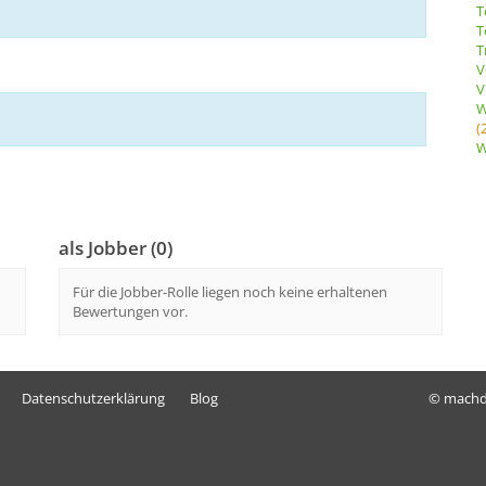
T
T
T
V
V
W
(
W
als Jobber (0)
Für die Jobber-Rolle liegen noch keine erhaltenen
Bewertungen vor.
Datenschutzerklärung
Blog
© mach