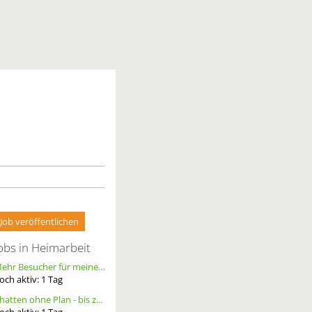
Job veröffentlichen
obs in Heimarbeit
Mehr Besucher für meine Homepage. Alternative Werbung.
och aktiv:
1
Tag
Chatten ohne Plan - bis zu 20 Ct. pro Out – ortsunabhängig - wöchentliche Auszahlung
och aktiv:
1
Tag