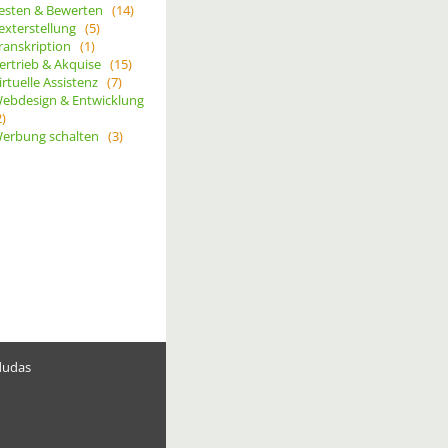
esten & Bewerten
(14)
exterstellung
(5)
ranskription
(1)
ertrieb & Akquise
(15)
irtuelle Assistenz
(7)
ebdesign & Entwicklung
2)
erbung schalten
(3)
dudas