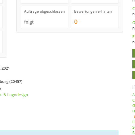
C
Aufträge abgeschlossen
Bewertungen erhalten
n
0
folgt
n
n
0.2021
urg (20457)
J
€
k- & Logodesign
A
C
G
H
I
S
S