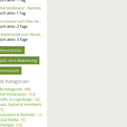
hat Moderator - Remote
och aktiv:
1
Tag
Grundrisse nach Plan zeichnen
och aktiv:
2
Tage
Freizeitmodel zum Aktzeichnen/- Fotografie gesucht, tfp
och aktiv:
3
Tage
Neueste Jobs
Jobs ohne Bewerbung
Heimarbeit
ob Kategorien
lle Kategorien
(88)
hat-Moderation
(13)
rafik- & Logodesign
(2)
aus, Garten & Handwerk
(7)
llustration & Zeichnen
(1)
ocial Media
(5)
onstiges
(13)