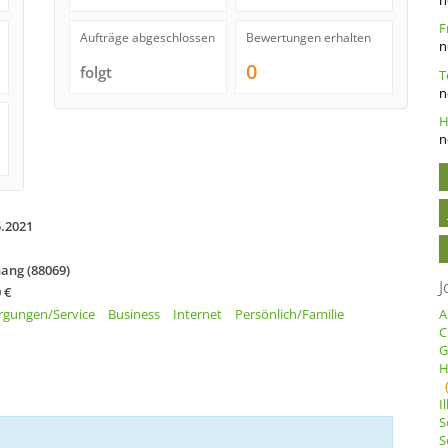
Aufträge abgeschlossen
Bewertungen erhalten
n
0
folgt
n
n
5.2021
nang (88069)
J
 €
rgungen/Service
Business
Internet
Persönlich/Familie
A
C
G
H
I
S
S