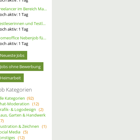
Freelancer im Bereich Marketing
och aktiv:
1
Tag
Testleserinnen und Testleser für neues Buch gesucht
och aktiv:
1
Tag
Homeoffice Nebenjob für Datenerfassung & Terminmanagement – 100 % Remote als Freelancer m/w/d
och aktiv:
1
Tag
Neueste Jobs
Jobs ohne Bewerbung
Heimarbeit
ob Kategorien
lle Kategorien
(92)
hat-Moderation
(12)
rafik- & Logodesign
(2)
aus, Garten & Handwerk
(7)
llustration & Zeichnen
(1)
ocial Media
(5)
onstiges
(12)