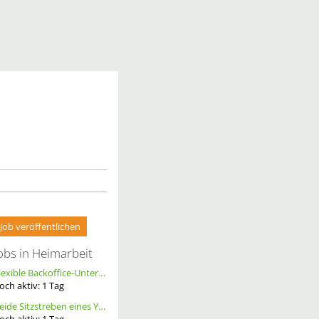
Job veröffentlichen
obs in Heimarbeit
Flexible Backoffice-Unterstützung im Homeoffice (m/w/d)
och aktiv:
1
Tag
Beide Sitzstreben eines YT Capra cf pro race ersetzen, Größe S, Carbon, Schwarz
och aktiv:
1
Tag