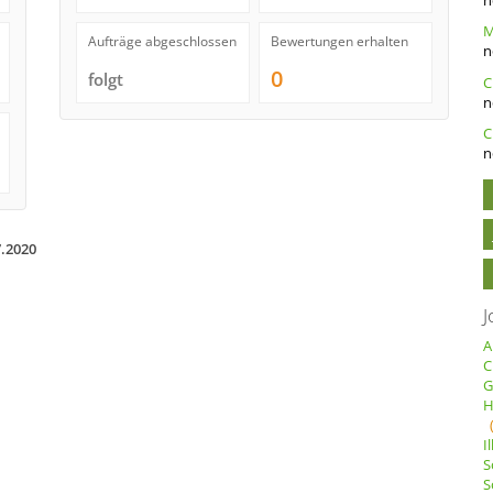
Aufträge abgeschlossen
Bewertungen erhalten
n
0
folgt
n
C
n
7.2020
J
A
C
G
H
I
S
S