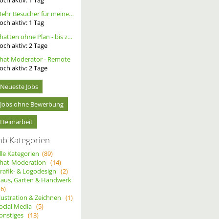
Mehr Besucher für meine Homepage. Alternative Werbung.
och aktiv:
1
Tag
Chatten ohne Plan - bis zu 20 Ct. pro Out – ortsunabhängig - wöchentliche Auszahlung
och aktiv:
2
Tage
hat Moderator - Remote
och aktiv:
2
Tage
Neueste Jobs
Jobs ohne Bewerbung
Heimarbeit
ob Kategorien
lle Kategorien
(89)
hat-Moderation
(14)
rafik- & Logodesign
(2)
aus, Garten & Handwerk
(6)
llustration & Zeichnen
(1)
ocial Media
(5)
onstiges
(13)