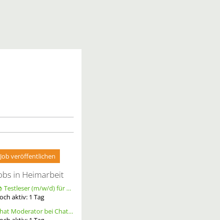
Job veröffentlichen
obs in Heimarbeit
📚 Testleser (m/w/d) für Bücher gesucht – langfristige Zusammenarbeit
och aktiv:
1
Tag
Chat Moderator bei Chatoria (m/w/d) – Remote
och aktiv:
1
Tag